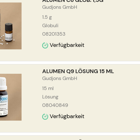
ALUMEN C6 GLOB. 1,5G
Gudjons GmbH
1.5
g
Globuli
08201353
Verfügbarkeit
ALUMEN Q9 LÖSUNG 15 ML
Gudjons GmbH
15
ml
Lösung
08040849
Verfügbarkeit