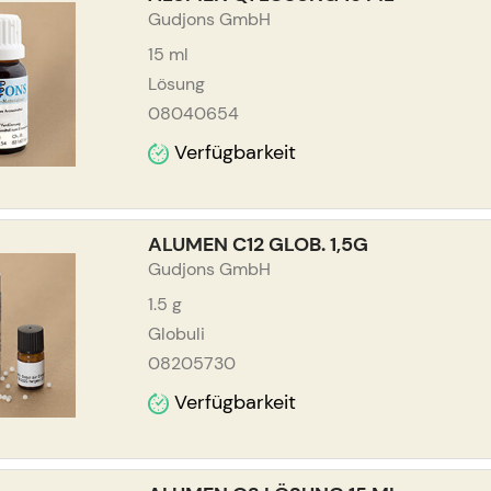
Gudjons GmbH
15
ml
Lösung
08040654
Verfügbarkeit
ALUMEN C12 GLOB. 1,5G
Gudjons GmbH
1.5
g
Globuli
08205730
Verfügbarkeit