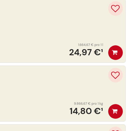
1.664,67 €
pro 1 l
24,97 €
¹
9.866,67 €
pro 1 kg
14,80 €
¹