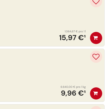
1.064,67 €
pro 1 l
15,97 €
¹
6.640,00 €
pro 1 kg
9,96 €
¹