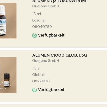
ALUMEN Q3 LÖSUNG 15 ML
Gudjons GmbH
15
ml
Lösung
08040789
Verfügbarkeit
ALUMEN C1000 GLOB. 1,5G
Gudjons GmbH
1.5
g
Globuli
08221976
Verfügbarkeit