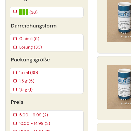
(36)
Darreichungsform
Globuli (5)
Lösung (30)
Packungsgröße
15 ml (30)
1.5 g (5)
1,5 g (1)
Preis
5.00 - 9.99 (2)
10.00 - 14.99 (2)