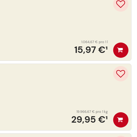
1.064,67 €
pro 1 l
15,97 €
¹
19.966,67 €
pro 1 kg
29,95 €
¹