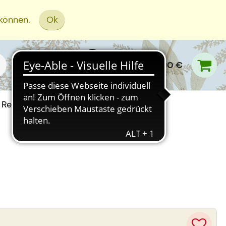
 können.
Ok
0,00 €
Rezept Einreichen