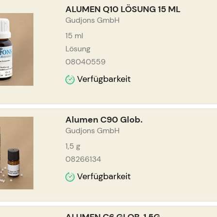
ALUMEN Q10 LÖSUNG 15 ML
Gudjons GmbH
15
ml
Lösung
08040559
Verfügbarkeit
Alumen C90 Glob.
Gudjons GmbH
1,5
g
08266134
Verfügbarkeit