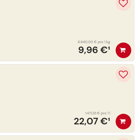
6.640,00 €
pro 1 kg
9,96 €
¹
1.471,33 €
pro 1 l
22,07 €
¹