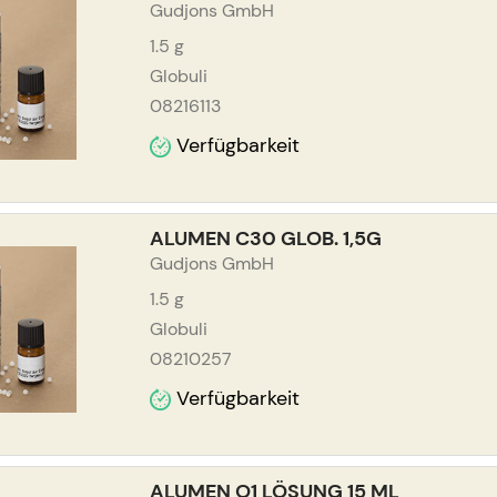
Gudjons GmbH
1.5
g
Globuli
08216113
Verfügbarkeit
ALUMEN C30 GLOB. 1,5G
Gudjons GmbH
1.5
g
Globuli
08210257
Verfügbarkeit
ALUMEN Q1 LÖSUNG 15 ML