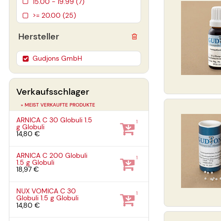
15.00 - 19.99 (7)
>= 20.00 (25)
Hersteller
Gudjons GmbH
Verkaufsschlager
» MEIST VERKAUFTE PRODUKTE
ARNICA C 30 Globuli
1.5
1
g
Globuli
14,80 €
ARNICA C 200 Globuli
1
1.5 g
Globuli
18,97 €
NUX VOMICA C 30
1
Globuli
1.5 g
Globuli
14,80 €