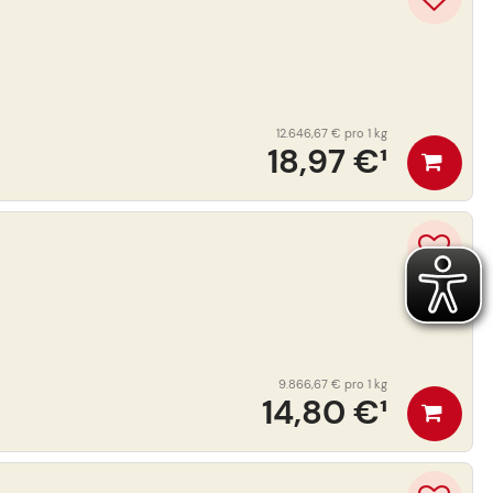
12.646,67 €
pro 1 kg
18,97 €
¹
9.866,67 €
pro 1 kg
14,80 €
¹