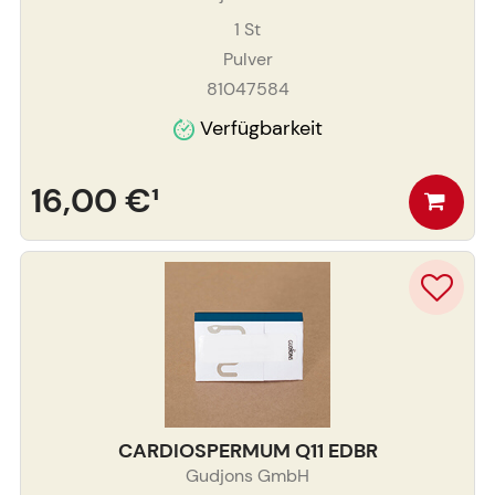
1
St
Pulver
81047584
Verfügbarkeit
16,00 €
¹
CARDIOSPERMUM Q11 EDBR
Gudjons GmbH