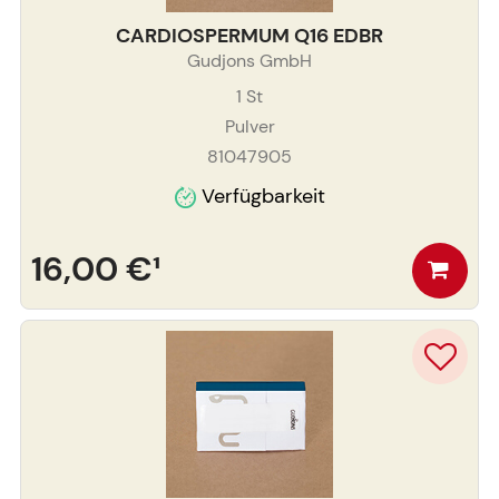
CARDIOSPERMUM Q16 EDBR
Gudjons GmbH
1
St
Pulver
81047905
Verfügbarkeit
16,00 €
¹