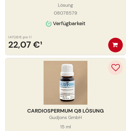
Lösung
08078579
Verfügbarkeit
1.471,33 €
pro 1 l
22,07 €
¹
CARDIOSPERMUM Q8 LÖSUNG
Gudjons GmbH
15
ml