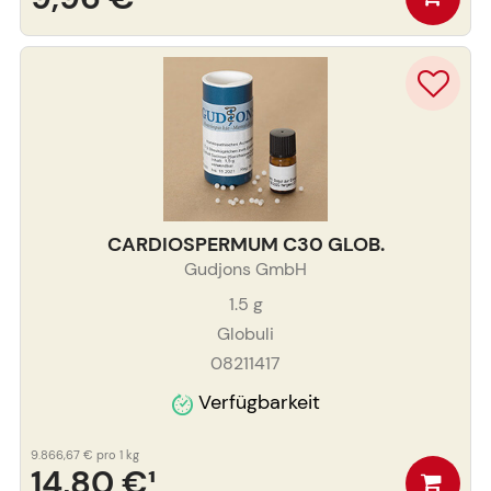
CARDIOSPERMUM C30 GLOB.
Gudjons GmbH
1.5
g
Globuli
08211417
Verfügbarkeit
9.866,67 €
pro 1 kg
14,80 €
¹