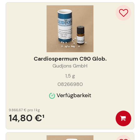
Cardiospermum C90 Glob.
Gudjons GmbH
1,5
g
08266980
Verfügbarkeit
9.866,67 €
pro 1 kg
14,80 €
¹