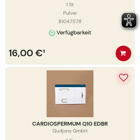
1
St
Pulver
81047578
Verfügbarkeit
16,00 €
¹
CARDIOSPERMUM Q10 EDBR
Gudjons GmbH