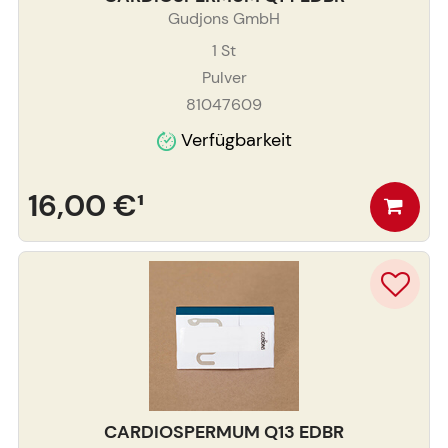
Gudjons GmbH
1
St
Pulver
81047609
Verfügbarkeit
16,00 €
¹
CARDIOSPERMUM Q13 EDBR