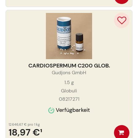
CARDIOSPERMUM C200 GLOB.
Gudjons GmbH
1.5
g
Globuli
08217271
Verfügbarkeit
12.646,67 €
pro 1 kg
18,97 €
¹