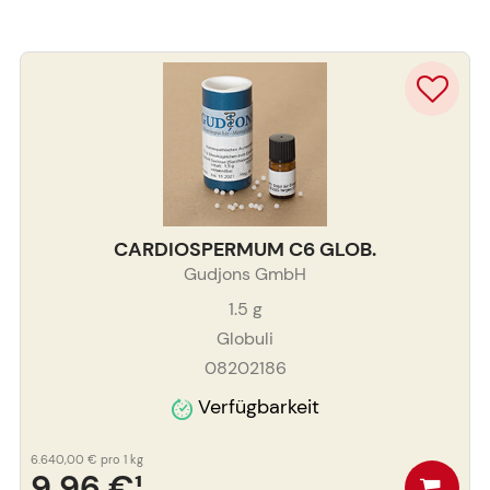
CARDIOSPERMUM C6 GLOB.
Gudjons GmbH
1.5
g
Globuli
08202186
Verfügbarkeit
6.640,00 €
pro 1 kg
9,96 €
¹