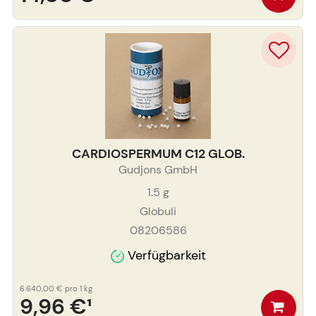
CARDIOSPERMUM C12 GLOB.
Gudjons GmbH
1.5
g
Globuli
08206586
Verfügbarkeit
6.640,00 €
pro 1 kg
9,96 €
¹