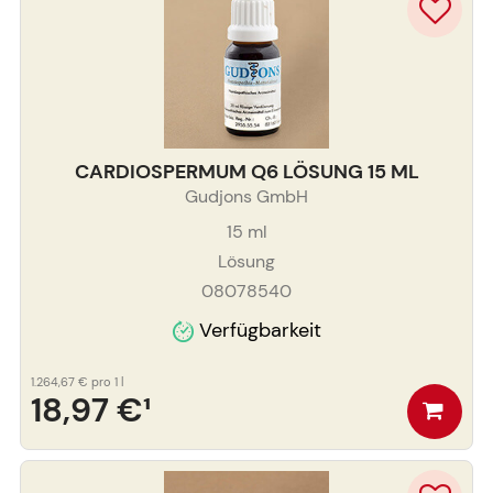
CARDIOSPERMUM Q6 LÖSUNG 15 ML
Gudjons GmbH
15
ml
Lösung
08078540
Verfügbarkeit
1.264,67 €
pro 1 l
18,97 €
¹