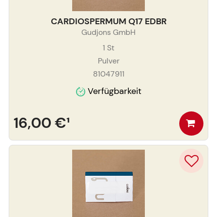
CARDIOSPERMUM Q17 EDBR
Gudjons GmbH
1
St
Pulver
81047911
Verfügbarkeit
16,00 €
¹