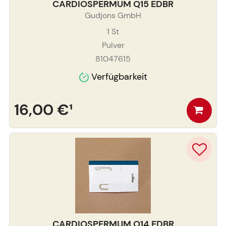
CARDIOSPERMUM Q15 EDBR
Gudjons GmbH
1
St
Pulver
81047615
Verfügbarkeit
16,00 €
¹
CARDIOSPERMUM Q14 EDBR