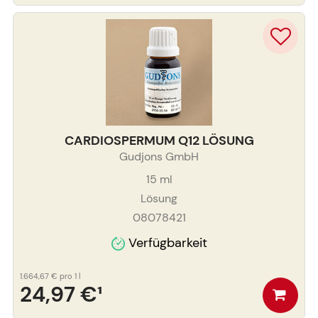
CARDIOSPERMUM Q12 LÖSUNG
Gudjons GmbH
15
ml
Lösung
08078421
Verfügbarkeit
1.664,67 €
pro 1 l
24,97 €
¹