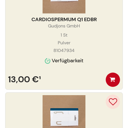
CARDIOSPERMUM Q1 EDBR
Gudjons GmbH
1
St
Pulver
81047934
Verfügbarkeit
13,00 €
¹