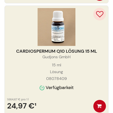
CARDIOSPERMUM Q10 LÖSUNG 15 ML
Gudjons GmbH
15
ml
Lösung
08078409
Verfügbarkeit
1.664,67 €
pro 1 l
24,97 €
¹