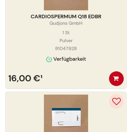
CARDIOSPERMUM Q18 EDBR
Gudjons GmbH
1
St
Pulver
81047928
Verfügbarkeit
16,00 €
¹