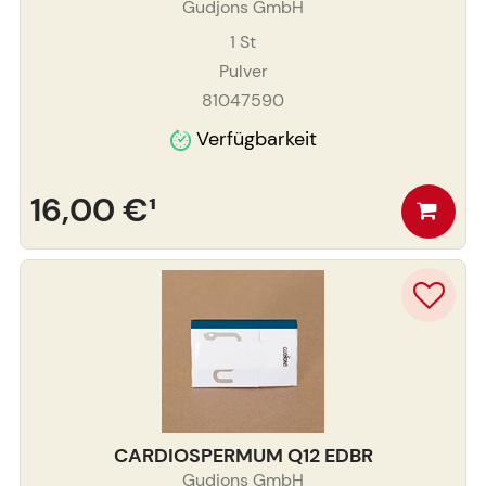
Gudjons GmbH
1
St
Pulver
81047590
Verfügbarkeit
16,00 €
¹
CARDIOSPERMUM Q12 EDBR
Gudjons GmbH