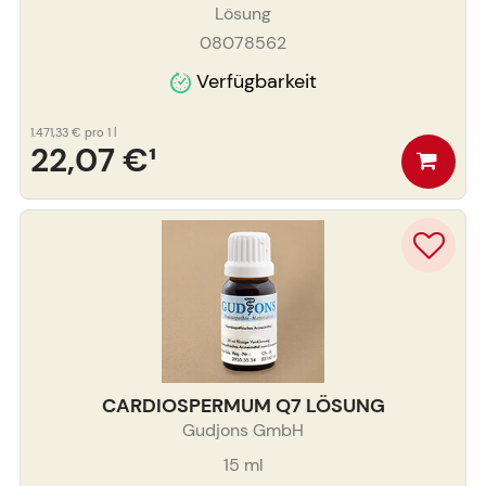
Lösung
08078562
Verfügbarkeit
1.471,33 €
pro 1 l
22,07 €
¹
CARDIOSPERMUM Q7 LÖSUNG
Gudjons GmbH
15
ml