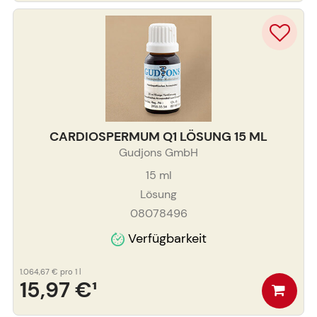
CARDIOSPERMUM Q1 LÖSUNG 15 ML
Gudjons GmbH
15
ml
Lösung
08078496
Verfügbarkeit
1.064,67 €
pro 1 l
15,97 €
¹