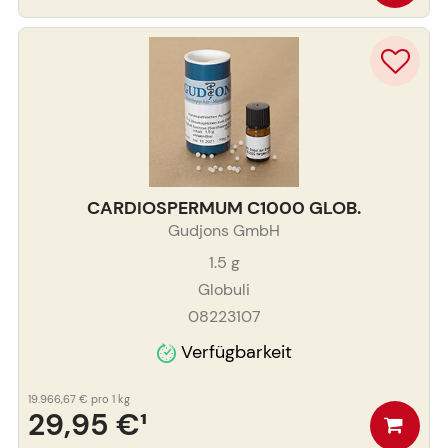
CARDIOSPERMUM C1000 GLOB.
Gudjons GmbH
1.5
g
Globuli
08223107
Verfügbarkeit
19.966,67 €
pro 1 kg
29,95 €
¹