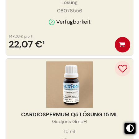
Lösung
08078556
Verfügbarkeit
1.471,33 €
pro 1 l
22,07 €
¹
CARDIOSPERMUM Q5 LÖSUNG 15 ML
Gudjons GmbH
15
ml