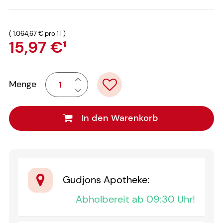
(
1.064,67 €
pro 1 l
)
15,97 €
¹
Menge
In den Warenkorb
Gudjons Apotheke
:
Abholbereit ab 09:30 Uhr!