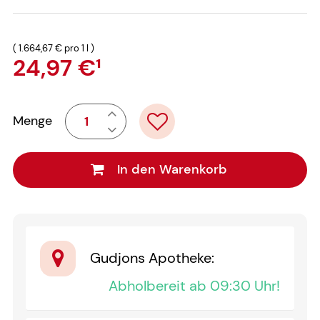
(
1.664,67 €
pro 1 l
)
24,97 €
¹
Menge
In den Warenkorb
Gudjons Apotheke
:
Abholbereit ab 09:30 Uhr!