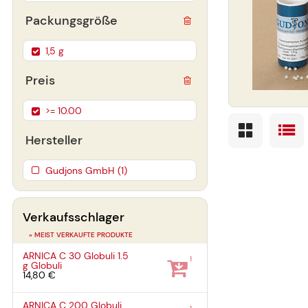
Packungsgröße
1,5 g
Preis
>= 10.00
Hersteller
Gudjons GmbH (1)
Verkaufsschlager
» MEIST VERKAUFTE PRODUKTE
ARNICA C 30 Globuli
1.5
1
g
Globuli
14,80 €
ARNICA C 200 Globuli