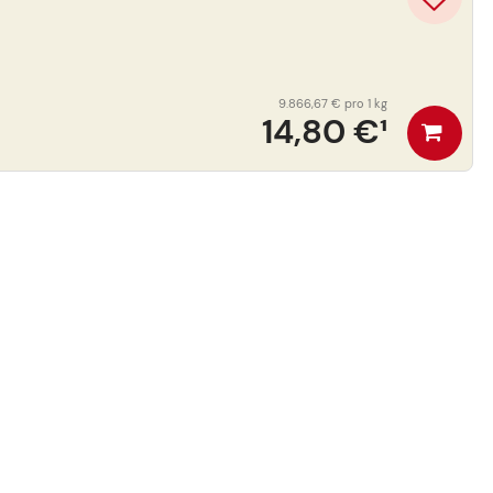
9.866,67 €
pro 1 kg
14,80 €
¹