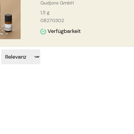
Gudjons GmbH
1,5
g
08270302
Verfügbarkeit