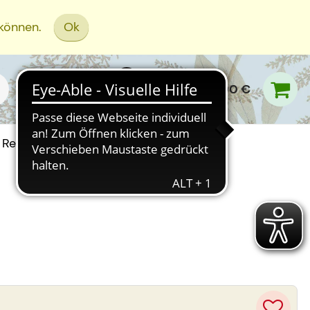
 können.
Ok
0,00 €
Rezept Einreichen