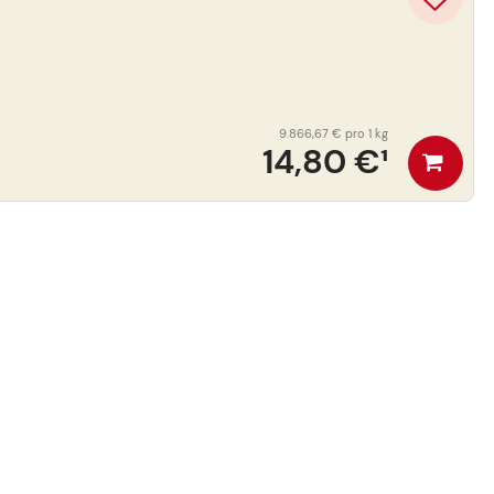
9.866,67 €
pro 1 kg
14,80 €
¹