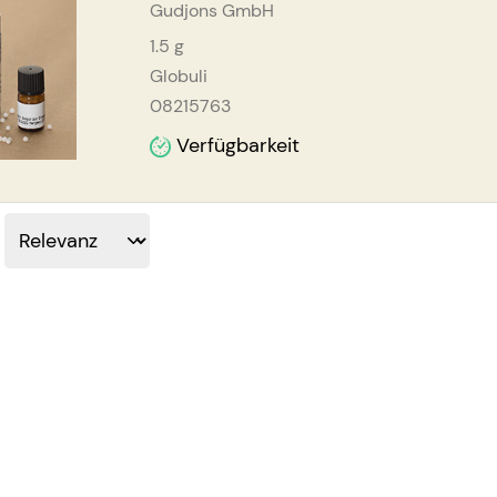
Gudjons GmbH
1.5
g
Globuli
08215763
Verfügbarkeit