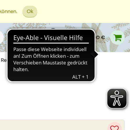
 können.
Ok
0,00 €
Rezept Einreichen