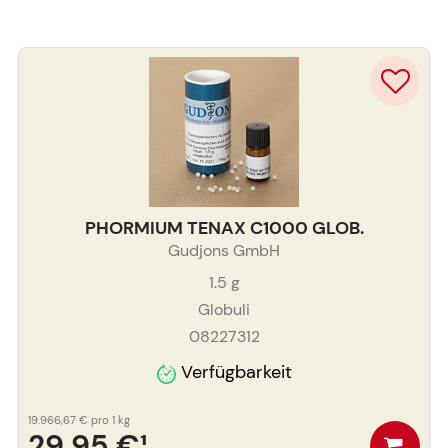
PHORMIUM TENAX C1000 GLOB.
Gudjons GmbH
1.5
g
Globuli
08227312
Verfügbarkeit
19.966,67 €
pro 1 kg
29,95 €
¹