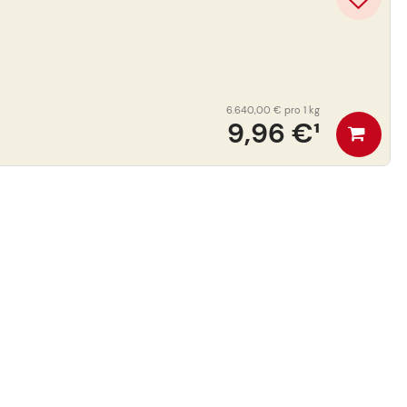
6.640,00 €
pro 1 kg
9,96 €
¹