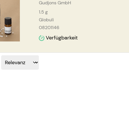
Gudjons GmbH
1.5
g
Globuli
08201146
Verfügbarkeit