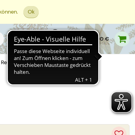
 können.
Ok
0,00 €
Rezept Einreichen