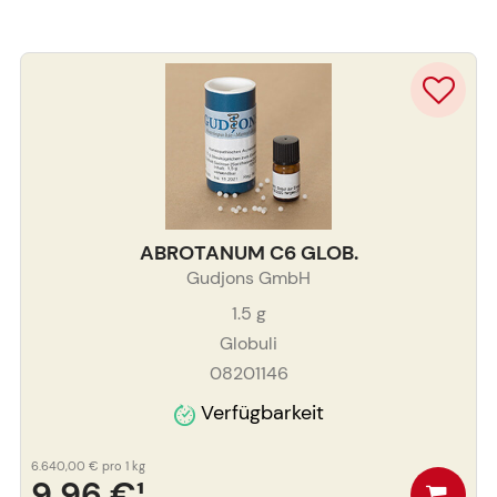
ABROTANUM C6 GLOB.
Gudjons GmbH
1.5
g
Globuli
08201146
Verfügbarkeit
6.640,00 €
pro 1 kg
9,96 €
¹