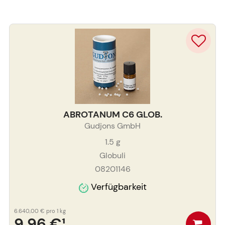
ABROTANUM C6 GLOB.
Gudjons GmbH
1.5
g
Globuli
08201146
Verfügbarkeit
6.640,00 €
pro 1 kg
9,96 €
¹