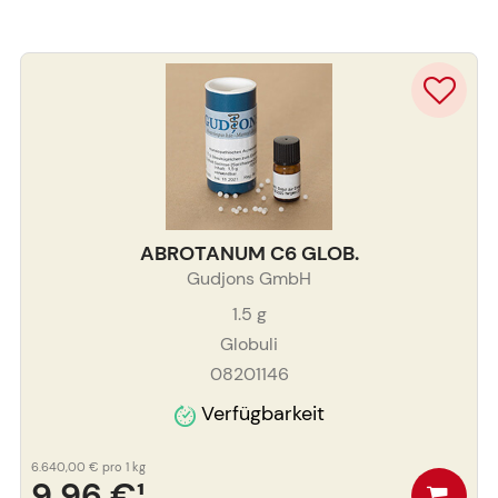
ABROTANUM C6 GLOB.
Gudjons GmbH
1.5
g
Globuli
08201146
Verfügbarkeit
6.640,00 €
pro 1 kg
9,96 €
¹