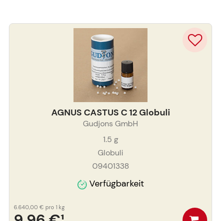
AGNUS CASTUS C 12 Globuli
Gudjons GmbH
1.5
g
Globuli
09401338
Verfügbarkeit
6.640,00 €
pro 1 kg
9,96 €
¹