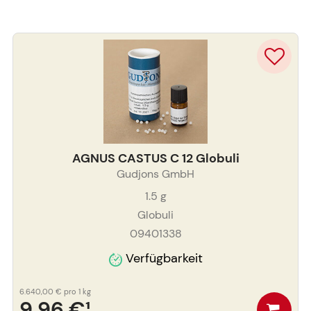
AGNUS CASTUS C 12 Globuli
Gudjons GmbH
1.5
g
Globuli
09401338
Verfügbarkeit
6.640,00 €
pro 1 kg
9,96 €
¹