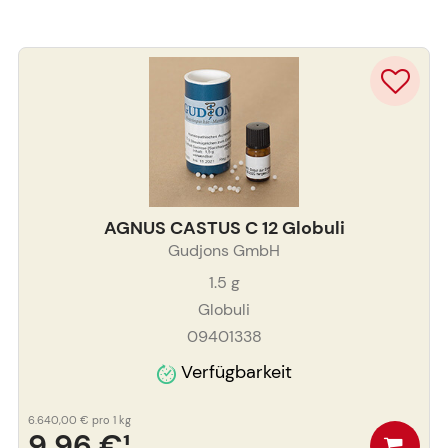
AGNUS CASTUS C 12 Globuli
Gudjons GmbH
1.5
g
Globuli
09401338
Verfügbarkeit
6.640,00 €
pro 1 kg
9,96 €
¹