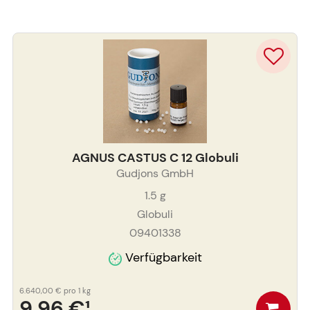
AGNUS CASTUS C 12 Globuli
Gudjons GmbH
1.5
g
Globuli
09401338
Verfügbarkeit
6.640,00 €
pro 1 kg
9,96 €
¹