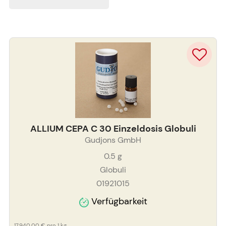
ALLIUM CEPA C 30 Einzeldosis Globuli
Gudjons GmbH
0.5
g
Globuli
01921015
Verfügbarkeit
17.940,00 €
pro 1 kg