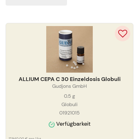
ALLIUM CEPA C 30 Einzeldosis Globuli
Gudjons GmbH
0.5
g
Globuli
01921015
Verfügbarkeit
17.940,00 €
pro 1 kg