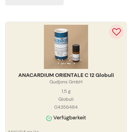
ANACARDIUM ORIENTALE C 12 Globuli
Gudjons GmbH
1.5
g
Globuli
04356484
Verfügbarkeit
6.640,00 €
pro 1 kg