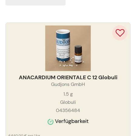
ANACARDIUM ORIENTALE C 12 Globuli
Gudjons GmbH
1.5
g
Globuli
04356484
Verfügbarkeit
6.640,00 €
pro 1 kg