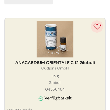
ANACARDIUM ORIENTALE C 12 Globuli
Gudjons GmbH
1.5
g
Globuli
04356484
Verfügbarkeit
6.640,00 €
pro 1 kg