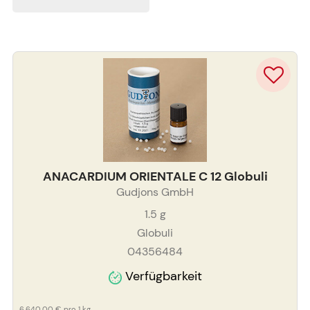
ANACARDIUM ORIENTALE C 12 Globuli
Gudjons GmbH
1.5
g
Globuli
04356484
Verfügbarkeit
6.640,00 €
pro 1 kg