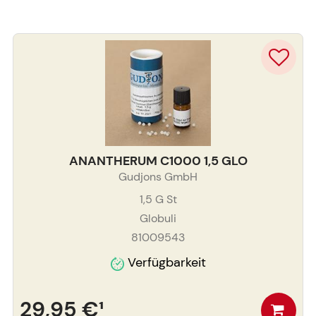
ANANTHERUM C1000 1,5 GLO
Gudjons GmbH
1,5 G
St
Globuli
81009543
Verfügbarkeit
29,95 €
¹