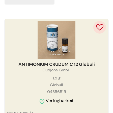
ANTIMONIUM CRUDUM C 12 Globuli
Gudjons GmbH
1.5
g
Globuli
04356515
Verfügbarkeit
6.640,00 €
pro 1 kg