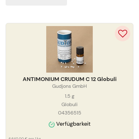
ANTIMONIUM CRUDUM C 12 Globuli
Gudjons GmbH
1.5
g
Globuli
04356515
Verfügbarkeit
6.640,00 €
pro 1 kg