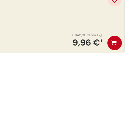
6.640,00 €
pro 1 kg
9,96 €
¹