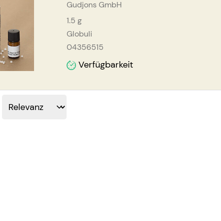
Gudjons GmbH
1.5
g
Globuli
04356515
Verfügbarkeit