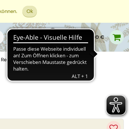
 können.
Ok
0,00 €
Rezept Einreichen