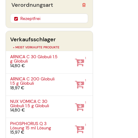
Verordnungsart
Rezeptfrei
Verkaufsschlager
» MEIST VERKAUFTE PRODUKTE
ARNICA C 30 Globuli
1.5
1
g
Globuli
14,80 €
ARNICA C 200 Globuli
1
1.5 g
Globuli
18,97 €
NUX VOMICA C 30
1
Globuli
1.5 g
Globuli
14,80 €
PHOSPHORUS Q 3
1
Lösung
15 ml
Lösung
15,97 €