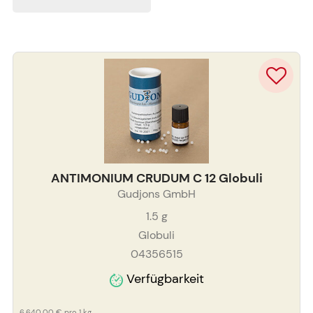
ANTIMONIUM CRUDUM C 12 Globuli
Gudjons GmbH
1.5
g
Globuli
04356515
Verfügbarkeit
6.640,00 €
pro 1 kg