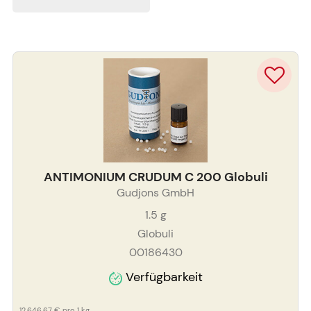
ANTIMONIUM CRUDUM C 200 Globuli
Gudjons GmbH
1.5
g
Globuli
00186430
Verfügbarkeit
12.646,67 €
pro 1 kg