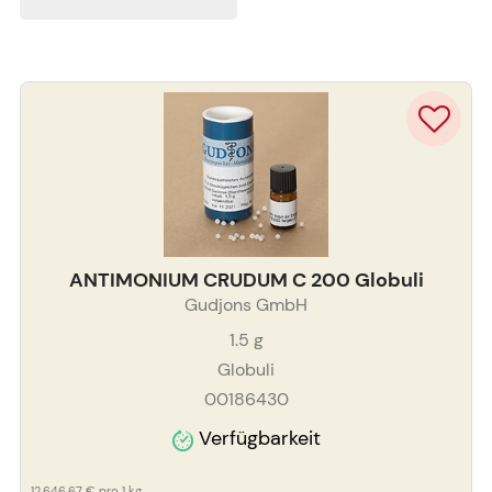
ANTIMONIUM CRUDUM C 200 Globuli
Gudjons GmbH
1.5
g
Globuli
00186430
Verfügbarkeit
12.646,67 €
pro 1 kg