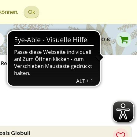
 können.
Ok
0,00 €
Rezept Einreichen
sis Globuli