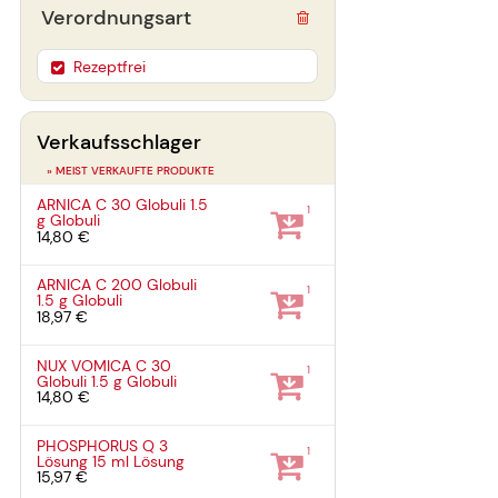
Verordnungsart
Rezeptfrei
Verkaufsschlager
» MEIST VERKAUFTE PRODUKTE
ARNICA C 30 Globuli
1.5
1
g
Globuli
14,80 €
ARNICA C 200 Globuli
1
1.5 g
Globuli
18,97 €
NUX VOMICA C 30
1
Globuli
1.5 g
Globuli
14,80 €
PHOSPHORUS Q 3
1
Lösung
15 ml
Lösung
15,97 €