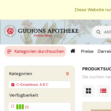
Diese Website nut
Kategorien durchsuchen
Preise
Darre
PRODUKTSU
Kategorien
Sie suchen na
C-Einzeldosis: A B C
Verfügbarkeit
(1)