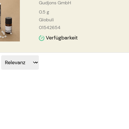
Gudjons GmbH
0.5
g
Globuli
01542654
Verfügbarkeit