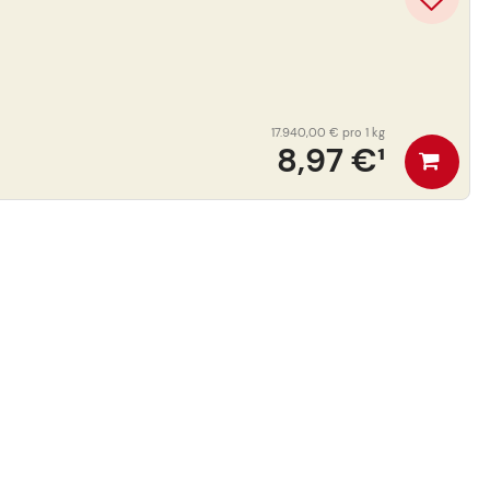
17.940,00 €
pro 1 kg
8,97 €
¹