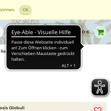
 können.
Ok
0,00 €
Rezept Einreichen
sis Globuli