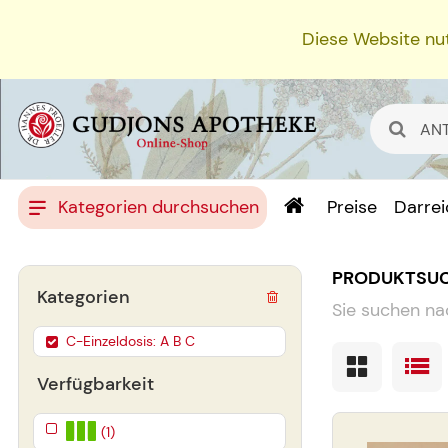
Diese Website nut
Kategorien durchsuchen
Preise
Darre
PRODUKTSU
Kategorien
Sie suchen na
C-Einzeldosis: A B C
Verfügbarkeit
(1)