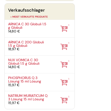
Verkaufsschlager
» MEIST VERKAUFTE PRODUKTE
ARNICA C 30 Globuli
1.5
1
g
Globuli
14,80 €
ARNICA C 200 Globuli
1
1.5 g
Globuli
18,97 €
NUX VOMICA C 30
1
Globuli
1.5 g
Globuli
14,80 €
PHOSPHORUS Q 3
1
Lösung
15 ml
Lösung
15,97 €
NATRIUM MURIATICUM Q
1
3 Lösung
15 ml
Lösung
15,97 €