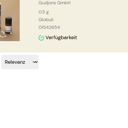
Gudjons GmbH
0.5
g
Globuli
01542654
Verfügbarkeit