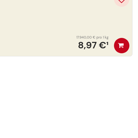
17.940,00 €
pro 1 kg
8,97 €
¹