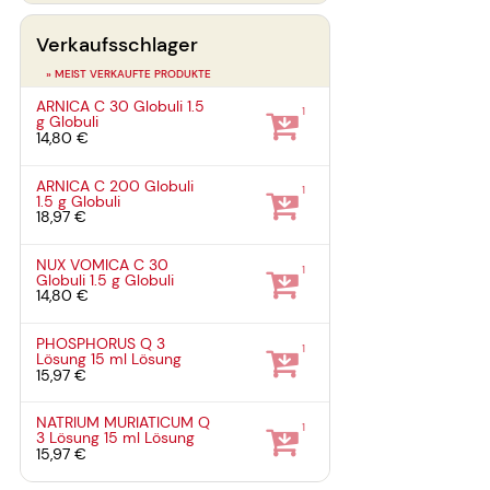
Verkaufsschlager
» MEIST VERKAUFTE PRODUKTE
ARNICA C 30 Globuli
1.5
1
g
Globuli
14,80 €
ARNICA C 200 Globuli
1
1.5 g
Globuli
18,97 €
NUX VOMICA C 30
1
Globuli
1.5 g
Globuli
14,80 €
PHOSPHORUS Q 3
1
Lösung
15 ml
Lösung
15,97 €
NATRIUM MURIATICUM Q
1
3 Lösung
15 ml
Lösung
15,97 €