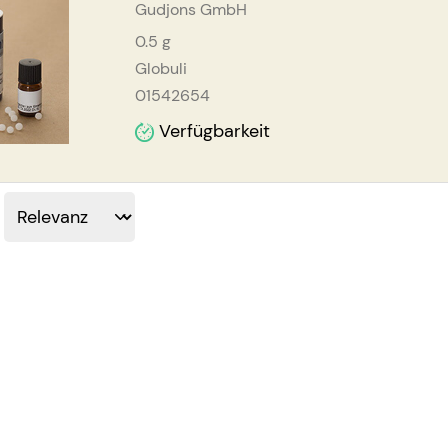
Gudjons GmbH
0.5
g
Globuli
01542654
Verfügbarkeit