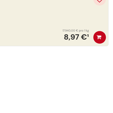
17.940,00 €
pro 1 kg
8,97 €
¹