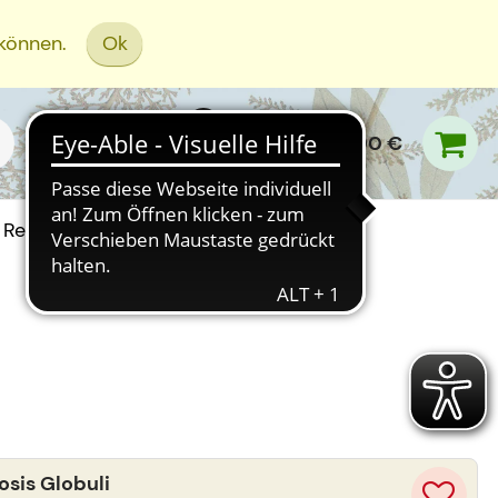
 können.
Ok
0,00 €
Rezept Einreichen
sis Globuli