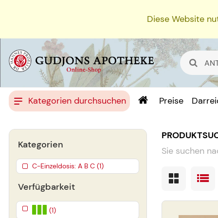
Diese Website nut
Kategorien durchsuchen
Preise
Darre
PRODUKTSU
Kategorien
Sie suchen na
C-Einzeldosis: A B C (1)
Verfügbarkeit
(1)