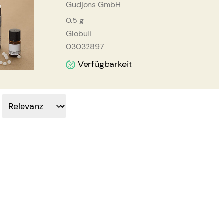
Gudjons GmbH
0.5
g
Globuli
03032897
Verfügbarkeit