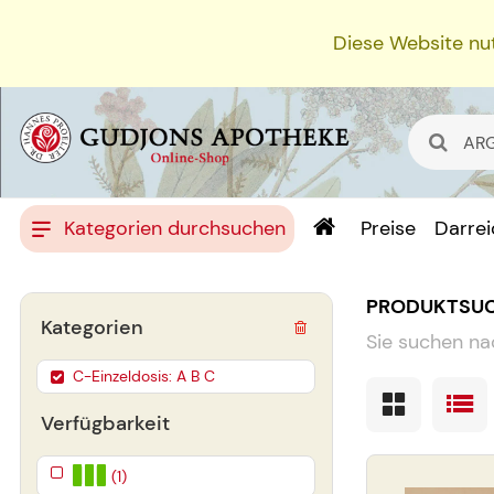
Diese Website nut
Kategorien durchsuchen
Preise
Darre
PRODUKTSU
Kategorien
Sie suchen na
C-Einzeldosis: A B C
Verfügbarkeit
(1)