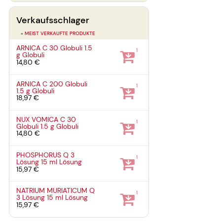
Verkaufsschlager
» MEIST VERKAUFTE PRODUKTE
ARNICA C 30 Globuli
1.5
1
g
Globuli
14,80 €
ARNICA C 200 Globuli
1
1.5 g
Globuli
18,97 €
NUX VOMICA C 30
1
Globuli
1.5 g
Globuli
14,80 €
PHOSPHORUS Q 3
1
Lösung
15 ml
Lösung
15,97 €
NATRIUM MURIATICUM Q
1
3 Lösung
15 ml
Lösung
15,97 €