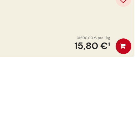
31.600,00 €
pro 1 kg
15,80 €
¹