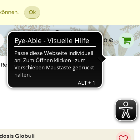
 können.
Ok
0,00 €
Rezept Einreichen
osis Globuli