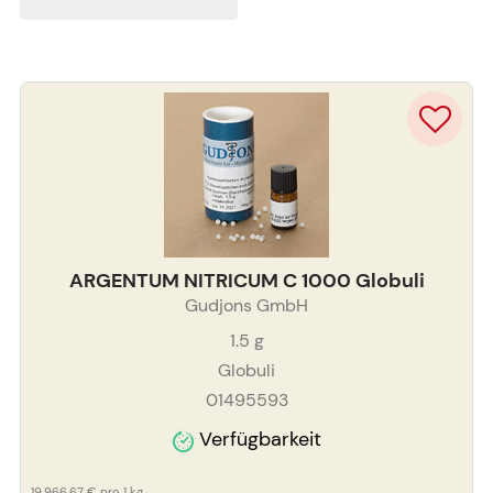
ARGENTUM NITRICUM C 1000 Globuli
Gudjons GmbH
1.5
g
Globuli
01495593
Verfügbarkeit
19.966,67 €
pro 1 kg