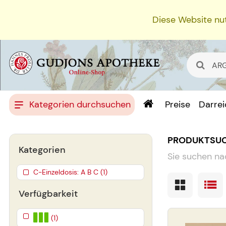
Diese Website nut
Kategorien durchsuchen
Preise
Darre
PRODUKTSU
Kategorien
Sie suchen na
C-Einzeldosis: A B C (1)
Verfügbarkeit
(1)