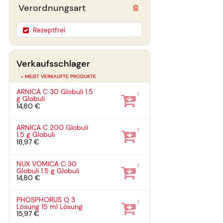
Verordnungsart
Rezeptfrei
Verkaufsschlager
» MEIST VERKAUFTE PRODUKTE
ARNICA C 30 Globuli
1.5
1
g
Globuli
14,80 €
ARNICA C 200 Globuli
1
1.5 g
Globuli
18,97 €
NUX VOMICA C 30
1
Globuli
1.5 g
Globuli
14,80 €
PHOSPHORUS Q 3
1
Lösung
15 ml
Lösung
15,97 €