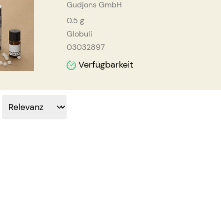
Gudjons GmbH
0.5
g
Globuli
03032897
Verfügbarkeit