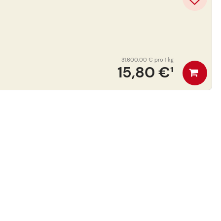
31.600,00 €
pro 1 kg
15,80 €
¹