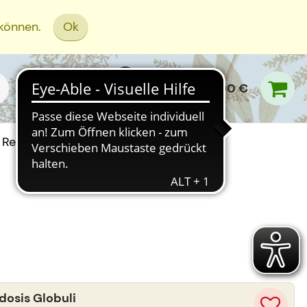
 können.
Ok
0,00 €
Rezept Einreichen
osis Globuli