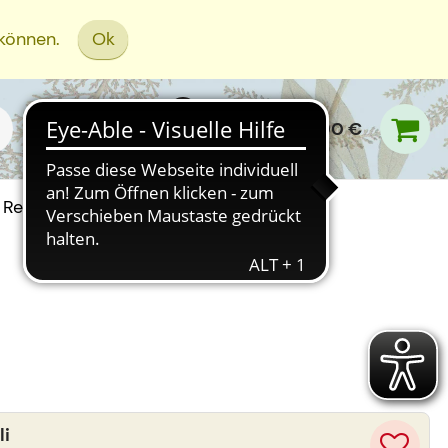
 können.
Ok
0,00 €
Rezept Einreichen
li