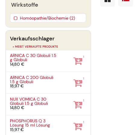
Wirkstoffe
Homöopathie/Biochemie (2)
Verkaufsschlager
» MEIST VERKAUFTE PRODUKTE
ARNICA C 30 Globuli
1.5
1
g
Globuli
14,80 €
ARNICA C 200 Globuli
1
1.5 g
Globuli
18,97 €
NUX VOMICA C 30
1
Globuli
1.5 g
Globuli
14,80 €
PHOSPHORUS Q 3
1
Lösung
15 ml
Lösung
15,97 €