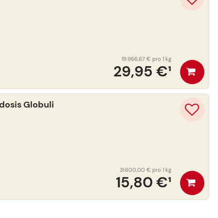
19.966,67 €
pro 1 kg
29,95 €
¹
osis Globuli
31.600,00 €
pro 1 kg
15,80 €
¹