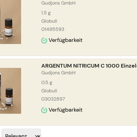
Gudjons GmbH
1.5
g
Globuli
01495593
Verfügbarkeit
ARGENTUM NITRICUM C 1000 Einzeld
Gudjons GmbH
0.5
g
Globuli
03032897
Verfügbarkeit