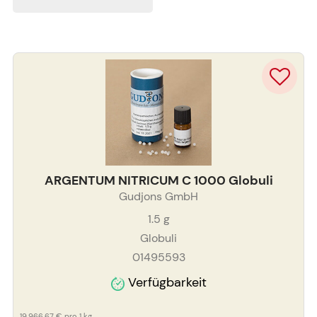
ARGENTUM NITRICUM C 1000 Globuli
Gudjons GmbH
1.5
g
Globuli
01495593
Verfügbarkeit
19.966,67 €
pro 1 kg