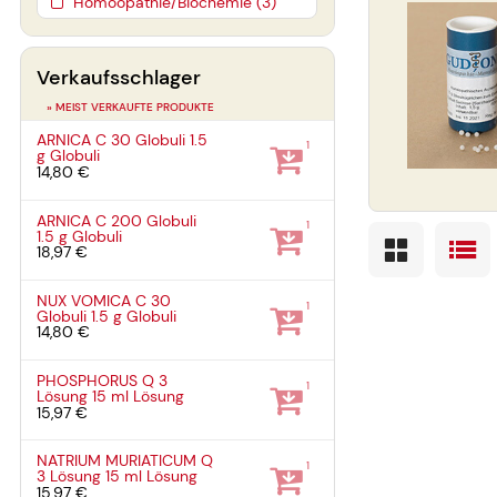
Homöopathie/Biochemie (3)
Verkaufsschlager
» MEIST VERKAUFTE PRODUKTE
ARNICA C 30 Globuli
1.5
1
g
Globuli
14,80 €
ARNICA C 200 Globuli
1
1.5 g
Globuli
18,97 €
NUX VOMICA C 30
1
Globuli
1.5 g
Globuli
14,80 €
PHOSPHORUS Q 3
1
Lösung
15 ml
Lösung
15,97 €
NATRIUM MURIATICUM Q
1
3 Lösung
15 ml
Lösung
15,97 €