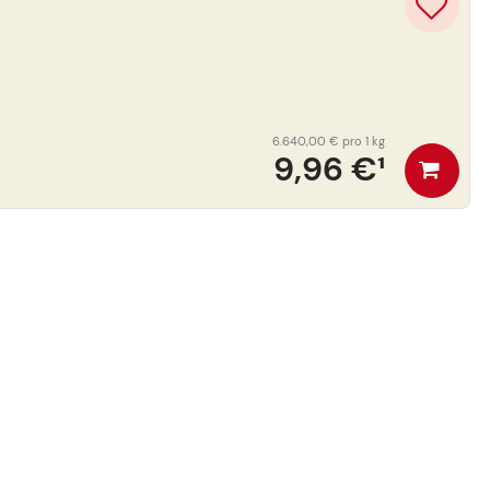
6.640,00 €
pro 1 kg
9,96 €
¹