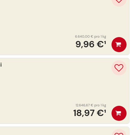
6.640,00 €
pro 1 kg
9,96 €
¹
i
12.646,67 €
pro 1 kg
18,97 €
¹