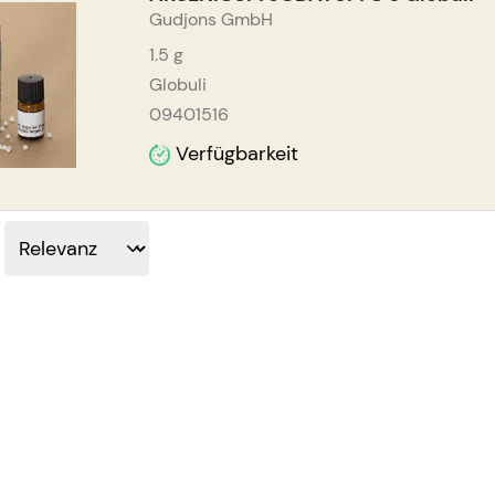
Gudjons GmbH
1.5
g
Globuli
09401516
Verfügbarkeit