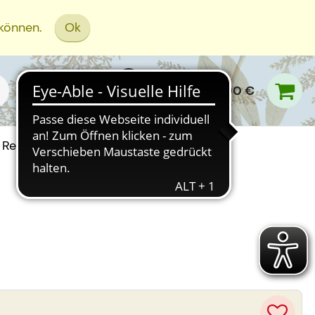
 können.
Ok
0,00 €
Rezept Einreichen