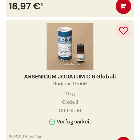
18,97 €
¹
ARSENICUM JODATUM C 6 Globuli
Gudjons GmbH
1.5
g
Globuli
09401516
Verfügbarkeit
6.640,00 €
pro 1 kg