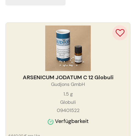
ARSENICUM JODATUM C 12 Globuli
Gudjons GmbH
1.5
g
Globuli
09401522
Verfügbarkeit
6.640,00 €
pro 1 kg