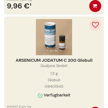
9,96 €
¹
ARSENICUM JODATUM C 200 Globuli
Gudjons GmbH
1.5
g
Globuli
09401545
Verfügbarkeit
12.646,67 €
pro 1 kg