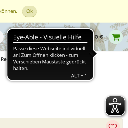
 können.
Ok
0,00 €
Rezept Einreichen