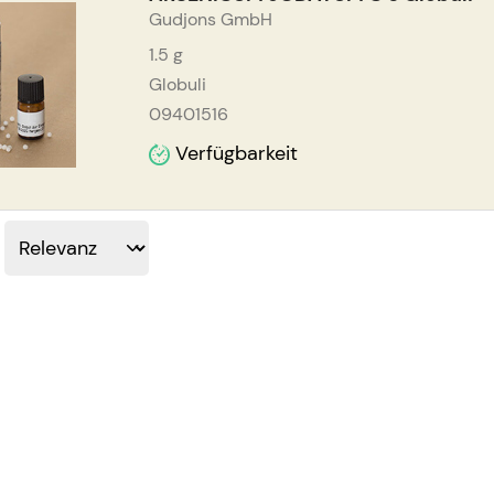
Gudjons GmbH
1.5
g
Globuli
09401516
Verfügbarkeit