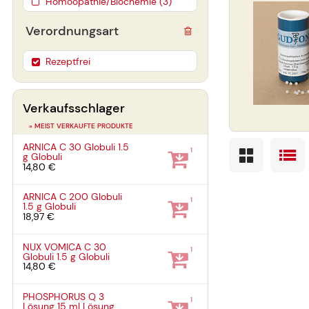
Homöopathie/Biochemie (3)
Verordnungsart
Rezeptfrei
Verkaufsschlager
» MEIST VERKAUFTE PRODUKTE
ARNICA C 30 Globuli
1.5
1
g
Globuli
14,80 €
ARNICA C 200 Globuli
1
1.5 g
Globuli
18,97 €
NUX VOMICA C 30
1
Globuli
1.5 g
Globuli
14,80 €
PHOSPHORUS Q 3
1
Lösung
15 ml
Lösung