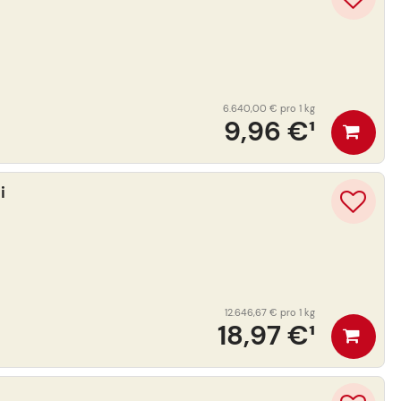
6.640,00 €
pro 1 kg
9,96 €
¹
i
12.646,67 €
pro 1 kg
18,97 €
¹