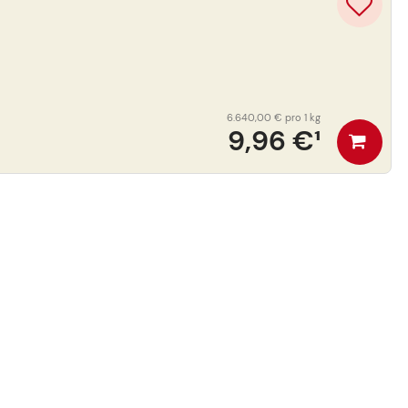
6.640,00 €
pro 1 kg
9,96 €
¹