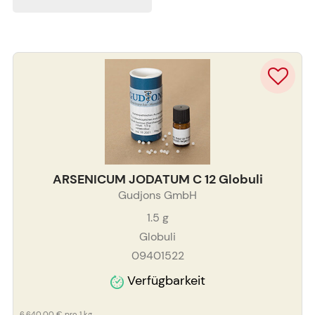
ARSENICUM JODATUM C 12 Globuli
Gudjons GmbH
1.5
g
Globuli
09401522
Verfügbarkeit
6.640,00 €
pro 1 kg