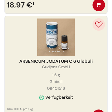
18,97 €
¹
ARSENICUM JODATUM C 6 Globuli
Gudjons GmbH
1.5
g
Globuli
09401516
Verfügbarkeit
6.640,00 €
pro 1 kg