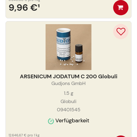
9,96 €
¹
ARSENICUM JODATUM C 200 Globuli
Gudjons GmbH
1.5
g
Globuli
09401545
Verfügbarkeit
12.646,67 €
pro 1 kg