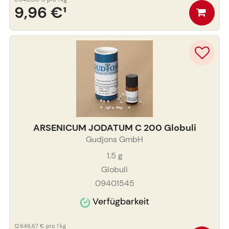
9,96 €
¹
ARSENICUM JODATUM C 200 Globuli
Gudjons GmbH
1.5
g
Globuli
09401545
Verfügbarkeit
12.646,67 €
pro 1 kg