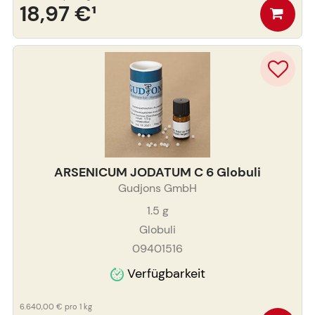
18,97 €
¹
ARSENICUM JODATUM C 6 Globuli
Gudjons GmbH
1.5
g
Globuli
09401516
Verfügbarkeit
6.640,00 €
pro 1 kg