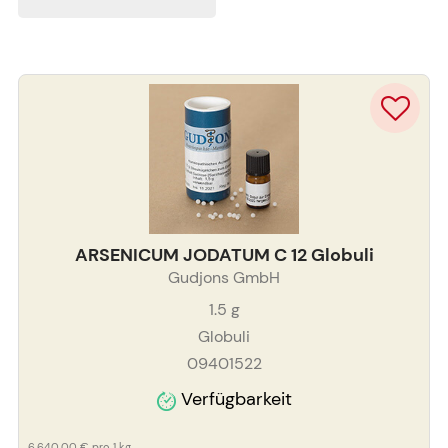
ARSENICUM JODATUM C 12 Globuli
Gudjons GmbH
1.5
g
Globuli
09401522
Verfügbarkeit
6.640,00 €
pro 1 kg