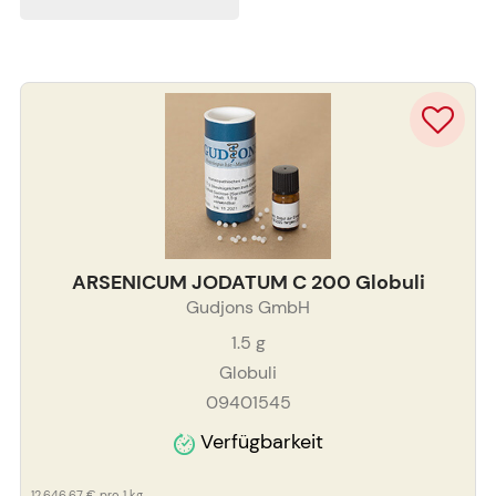
ARSENICUM JODATUM C 200 Globuli
Gudjons GmbH
1.5
g
Globuli
09401545
Verfügbarkeit
12.646,67 €
pro 1 kg