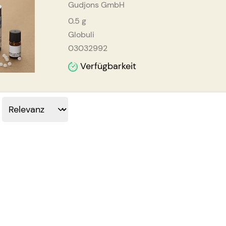
Gudjons GmbH
0.5
g
Globuli
03032992
Verfügbarkeit