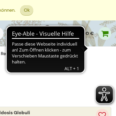
 können.
Ok
0,00 €
Rezept Einreichen
osis Globuli