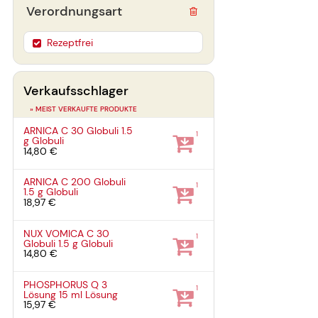
Verordnungsart
Rezeptfrei
Verkaufsschlager
» MEIST VERKAUFTE PRODUKTE
ARNICA C 30 Globuli
1.5
1
g
Globuli
14,80 €
ARNICA C 200 Globuli
1
1.5 g
Globuli
18,97 €
NUX VOMICA C 30
1
Globuli
1.5 g
Globuli
14,80 €
PHOSPHORUS Q 3
1
Lösung
15 ml
Lösung
15,97 €