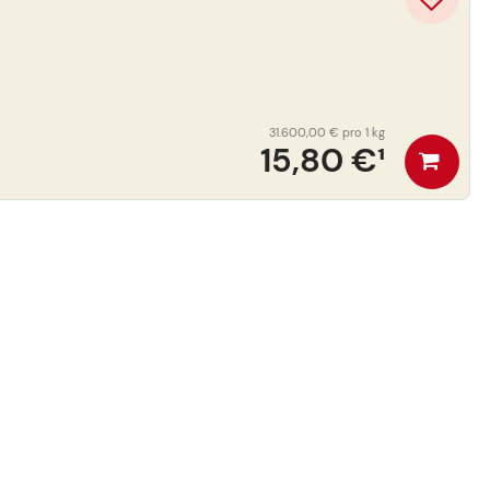
31.600,00 €
pro 1 kg
15,80 €
¹