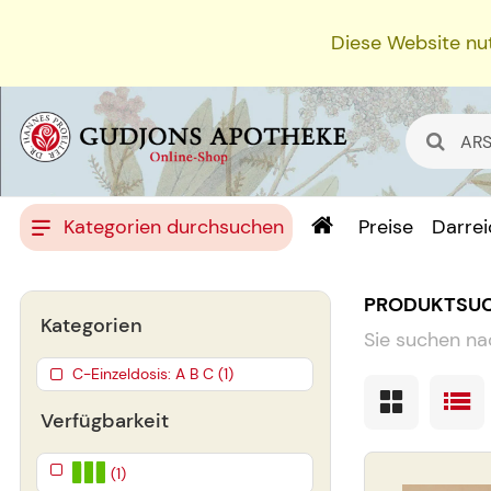
Diese Website nut
Kategorien durchsuchen
Preise
Darre
PRODUKTSU
Kategorien
Sie suchen na
C-Einzeldosis: A B C (1)
Verfügbarkeit
(1)