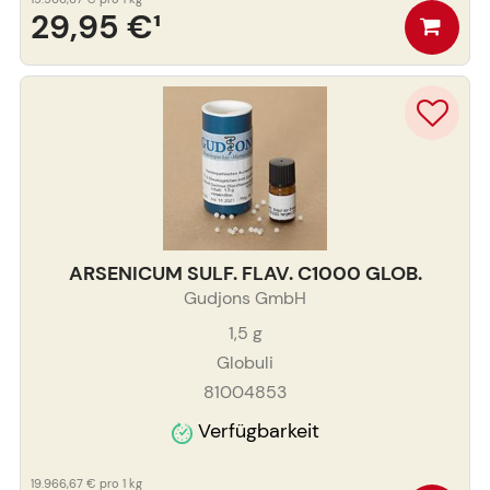
29,95 €
¹
ARSENICUM SULF. FLAV. C1000 GLOB.
Gudjons GmbH
1,5
g
Globuli
81004853
Verfügbarkeit
19.966,67 €
pro 1 kg