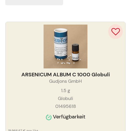
ARSENICUM ALBUM C 1000 Globuli
Gudjons GmbH
1.5
g
Globuli
01495618
Verfügbarkeit
19.966,67 €
pro 1 kg