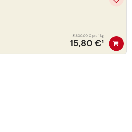
31.600,00 €
pro 1 kg
15,80 €
¹