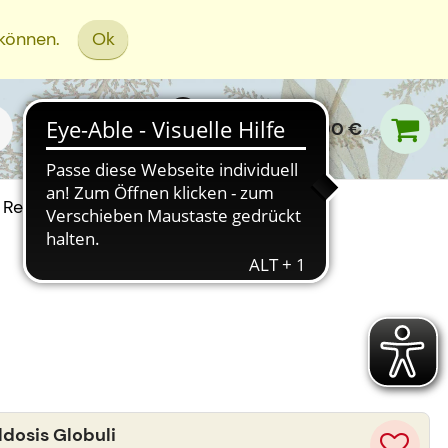
 können.
Ok
0,00 €
Rezept Einreichen
osis Globuli