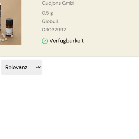
Gudjons GmbH
0.5
g
Globuli
03032992
Verfügbarkeit