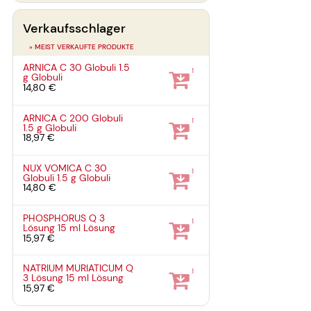
Verkaufsschlager
» MEIST VERKAUFTE PRODUKTE
ARNICA C 30 Globuli
1.5
1
g
Globuli
14,80 €
ARNICA C 200 Globuli
1
1.5 g
Globuli
18,97 €
NUX VOMICA C 30
1
Globuli
1.5 g
Globuli
14,80 €
PHOSPHORUS Q 3
1
Lösung
15 ml
Lösung
15,97 €
NATRIUM MURIATICUM Q
1
3 Lösung
15 ml
Lösung
15,97 €