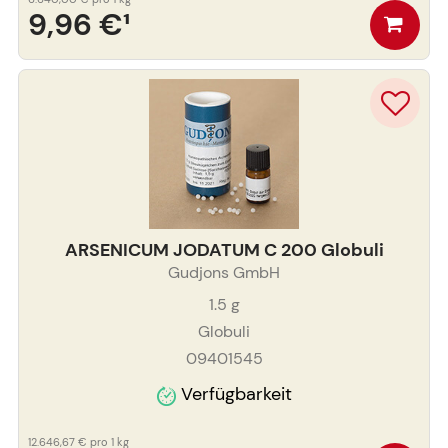
9,96 €
¹
ARSENICUM JODATUM C 200 Globuli
Gudjons GmbH
1.5
g
Globuli
09401545
Verfügbarkeit
12.646,67 €
pro 1 kg