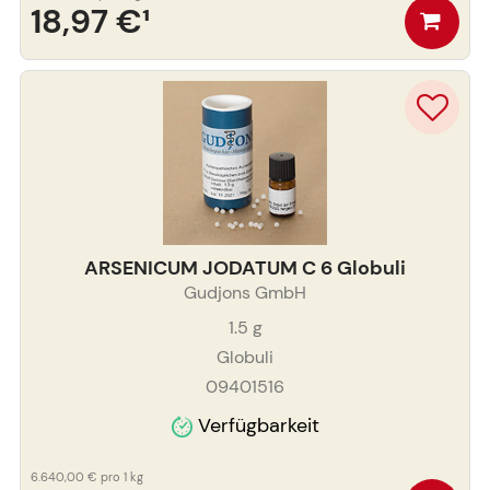
18,97 €
¹
ARSENICUM JODATUM C 6 Globuli
Gudjons GmbH
1.5
g
Globuli
09401516
Verfügbarkeit
6.640,00 €
pro 1 kg