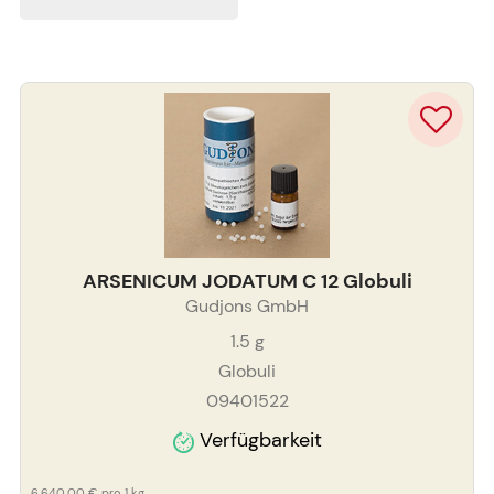
ARSENICUM JODATUM C 12 Globuli
Gudjons GmbH
1.5
g
Globuli
09401522
Verfügbarkeit
6.640,00 €
pro 1 kg