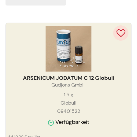
ARSENICUM JODATUM C 12 Globuli
Gudjons GmbH
1.5
g
Globuli
09401522
Verfügbarkeit
6.640,00 €
pro 1 kg