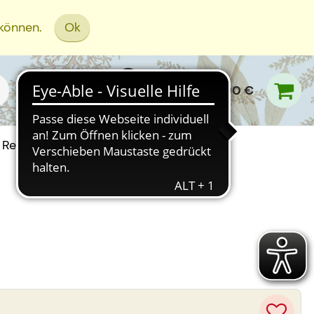
 können.
Ok
0,00 €
Rezept Einreichen