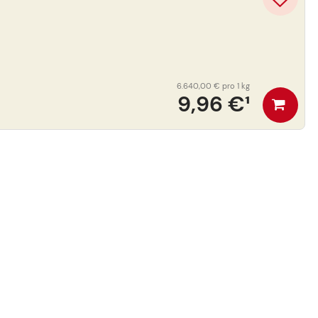
6.640,00 €
pro 1 kg
9,96 €
¹