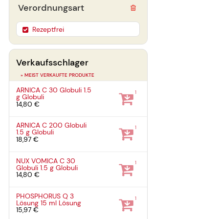
Verordnungsart
Rezeptfrei
Verkaufsschlager
» MEIST VERKAUFTE PRODUKTE
ARNICA C 30 Globuli
1.5
1
g
Globuli
14,80 €
ARNICA C 200 Globuli
1
1.5 g
Globuli
18,97 €
NUX VOMICA C 30
1
Globuli
1.5 g
Globuli
14,80 €
PHOSPHORUS Q 3
1
Lösung
15 ml
Lösung
15,97 €