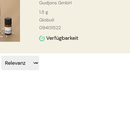
Gudjons GmbH
1.5
g
Globuli
09401522
Verfügbarkeit