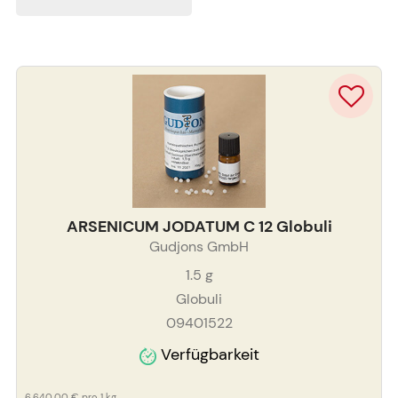
ARSENICUM JODATUM C 12 Globuli
Gudjons GmbH
1.5
g
Globuli
09401522
Verfügbarkeit
6.640,00 €
pro 1 kg