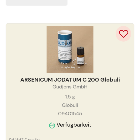
ARSENICUM JODATUM C 200 Globuli
Gudjons GmbH
1.5
g
Globuli
09401545
Verfügbarkeit
12.646,67 €
pro 1 kg